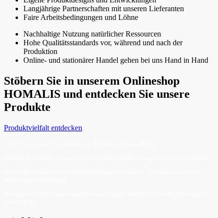
Langjährige Partnerschaften mit unseren Lieferanten
Faire Arbeitsbedingungen und Löhne
Nachhaltige Nutzung natürlicher Ressourcen
Hohe Qualitätsstandards vor, während und nach der
Produktion
Online- und stationärer Handel gehen bei uns Hand in Hand
Stöbern Sie in unserem Onlineshop
HOMALIS und entdecken Sie unsere
Produkte
Produktvielfalt entdecken
Sehen Sie unsere Futterstation für Eichhörnchen in Aktion.
Erleben Sie natürliche und einfache Wildvogelfütterung mit Silos von HABAU.
Bieten Sie Insekten eine tolle Möglichkeit zu Nisten – für eine natürliche
Schädlingsbekämpfung.
Ermöglichen Sie Spatzen und anderen Vögeln der Heimat den Nestbau gleich
um die Ecke.