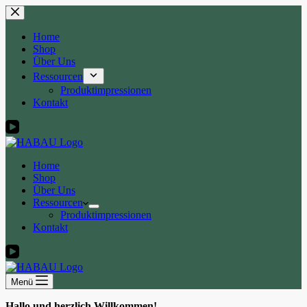
Zum
Inhalt
springen
Home
Shop
Über Uns
Ressourcen
Produktimpressionen
Kontakt
Home
Shop
Über Uns
Ressourcen
Produktimpressionen
Kontakt
Menü
Hallo und herzlich Willkommen!